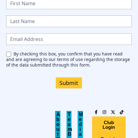
N
e
w
s
l
e
By checking this box, you confirm that you have read
and are agreeing to our terms of use regarding the storage
t
of the data submitted through this form.
t
e
Submit
r
A
T
M
b
e
e
Club
o
a
d
Login
u
m
i
t
B
a